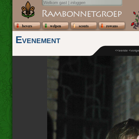
Welkom gast |
inloggen
bevers
welpen
scouts
rowans
Evenement
<<eerste
<vorig