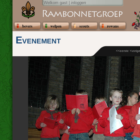
Welkom gast |
inloggen
bevers
welpen
scouts
rowans
Evenement
<<eerste
<vorig