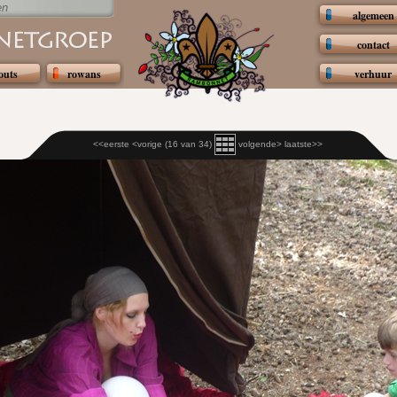
en
algemeen
contact
outs
rowans
verhuur
<<eerste
<vorige
(16 van 34)
volgende>
laatste>>