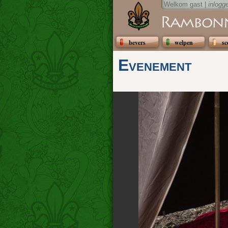
Welkom gast |
inlogg
bevers
welpen
sc
Evenement