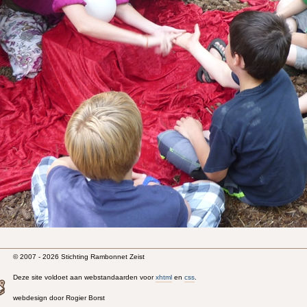
© 2007 - 2026 Stichting Rambonnet Zeist
Deze site voldoet aan webstandaarden voor
xhtml
en
css
.
webdesign door Rogier Borst