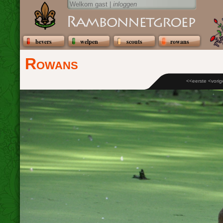
Welkom gast |
inloggen
bevers
welpen
scouts
rowans
Rowans
<<eerste
<vorig