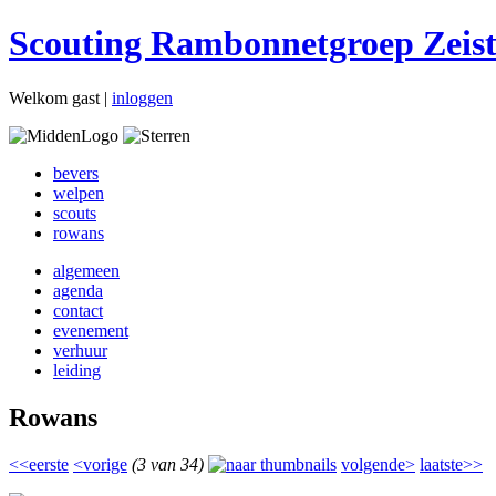
Scouting Rambonnetgroep Zeis
Welkom gast |
inloggen
bevers
welpen
scouts
rowans
algemeen
agenda
contact
evenement
verhuur
leiding
Rowans
<<eerste
<vorige
(3 van 34)
volgende>
laatste>>