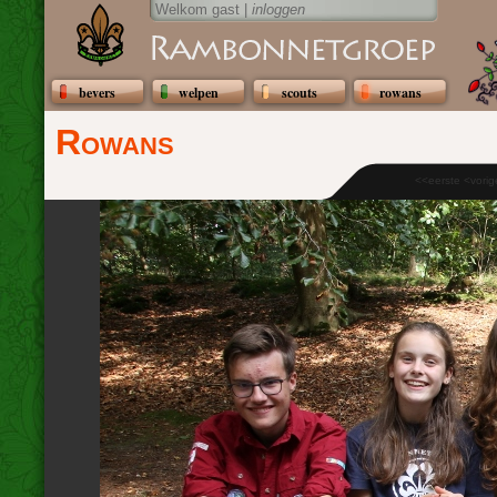
Welkom gast |
inloggen
bevers
welpen
scouts
rowans
Rowans
<<eerste <vori