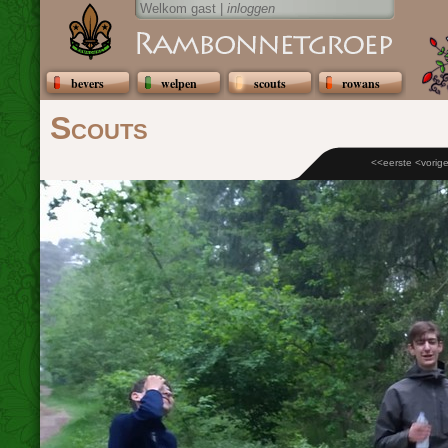
Welkom gast |
inloggen
bevers
welpen
scouts
rowans
Scouts
<<eerste
<vorig