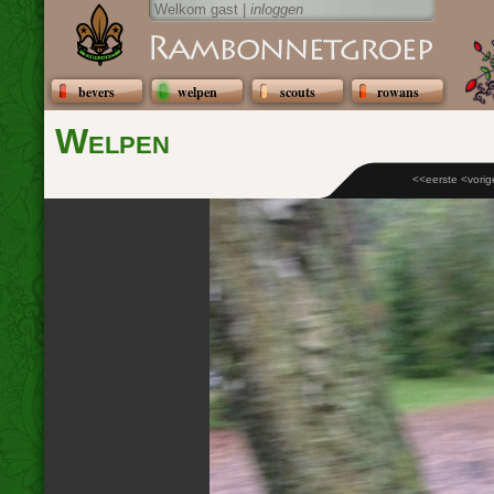
Welkom gast |
inloggen
bevers
welpen
scouts
rowans
Welpen
<<eerste
<vorig