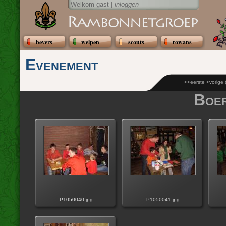
Welkom gast |
inloggen
bevers
welpen
scouts
rowans
Evenement
<<eerste
<vorige
Boer
P1050040.jpg
P1050041.jpg