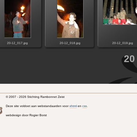
20-12_017.jpg
20-12_018.jpg
20-12_019.jpg
20
© 2007 - 2026 Stichting Rambonnet Zeist
Deze site voldoet aan webstandaarden voor
xhtml
en
css
.
webdesign door Rogier Borst