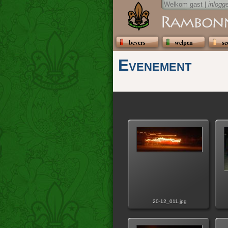
Welkom gast |
inlogg
bevers
welpen
sc
Evenement
20-12_011.jpg