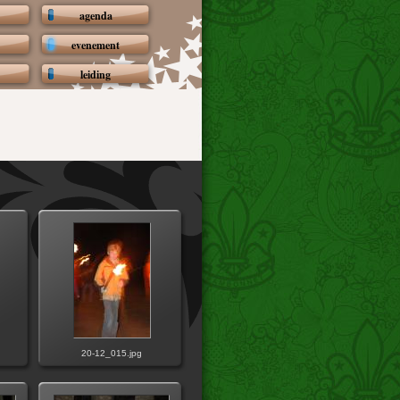
agenda
evenement
leiding
20-12_015.jpg