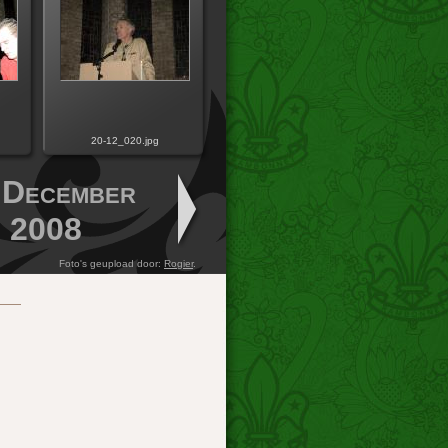
20-12_020.jpg
 December
2008
Foto's geupload door:
Rogier
.