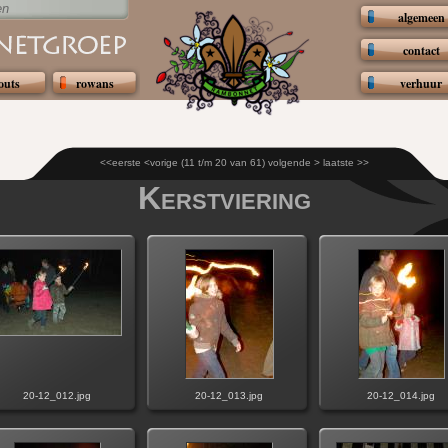
en
algemeen
contact
outs
rowans
verhuur
<<eerste
<vorige
(11 t/m 20 van 61)
volgende >
laatste >>
Kerstviering
20-12_012.jpg
20-12_013.jpg
20-12_014.jpg