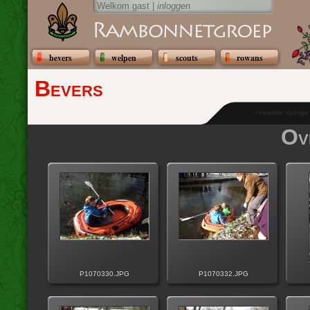
Welkom gast |
inloggen
bevers
welpen
scouts
rowans
Bevers
<<eerste <vorig
Ov
P1070330.JPG
P1070332.JPG