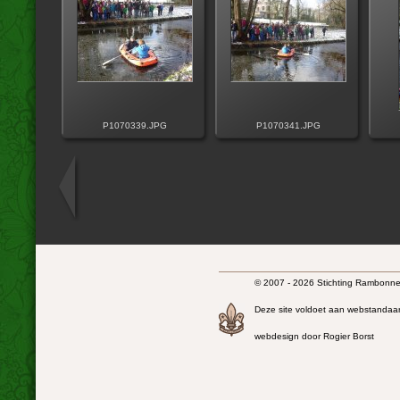
P1070339.JPG
P1070341.JPG
© 2007 - 2026 Stichting Rambonnet
Deze site voldoet aan webstandaa
webdesign door Rogier Borst