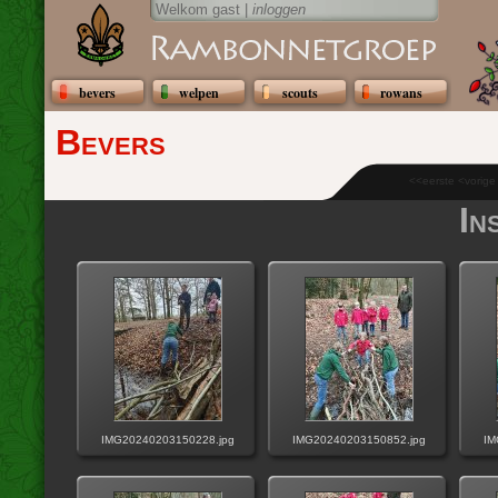
Welkom gast |
inloggen
bevers
welpen
scouts
rowans
Bevers
<<eerste <vorig
In
IMG20240203150228.jpg
IMG20240203150852.jpg
IM