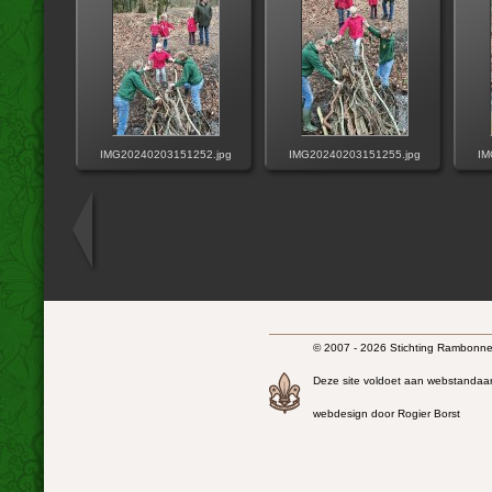
IMG20240203151252.jpg
IMG20240203151255.jpg
IM
© 2007 - 2026 Stichting Rambonnet
Deze site voldoet aan webstandaa
webdesign door Rogier Borst