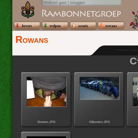
Welkom gast |
inloggen
bevers
welpen
scouts
rowans
Rowans
<<eerste <vori
C
Druiven.JPG
Klikomino.JPG