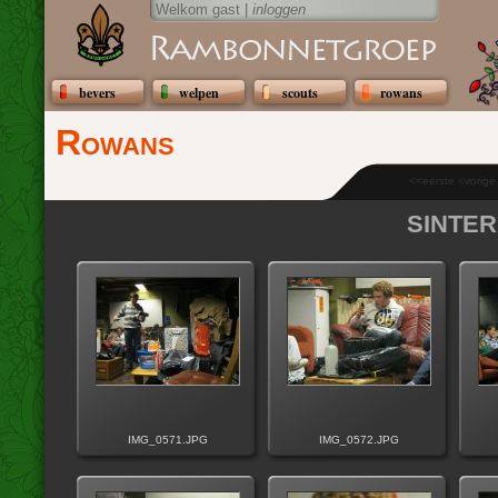
Welkom gast |
inloggen
bevers
welpen
scouts
rowans
Rowans
<<eerste <vorig
sinte
IMG_0571.JPG
IMG_0572.JPG