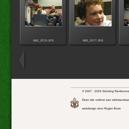
IMG_0576.JPG
IMG_0577.JPG
© 2007 - 2026 Stichting Rambonnet
Deze site voldoet aan webstandaa
webdesign door Rogier Borst