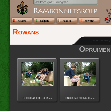
Welkom gast |
inloggen
bevers
welpen
scouts
rowans
Rowans
<<eerste <vori
Opruimen
DSC08841 (800x600).jpg
DSC08843 (800x600).jpg