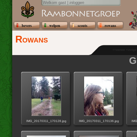
Welkom gast |
inloggen
bevers
welpen
scouts
rowans
Rowans
<<eerste <vorig
G
IMG_20170311_170128.jpg
IMG_20170311_170136.jpg
IMG