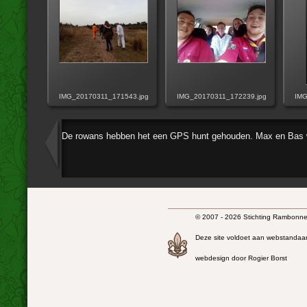
IMG_20170311_171543.jpg
IMG_20170311_172239.jpg
IMG
De rowans hebben het een GPS hunt gehouden. Max en Bas w
© 2007 - 2026 Stichting Rambonnet
Deze site voldoet aan webstandaa
webdesign door Rogier Borst