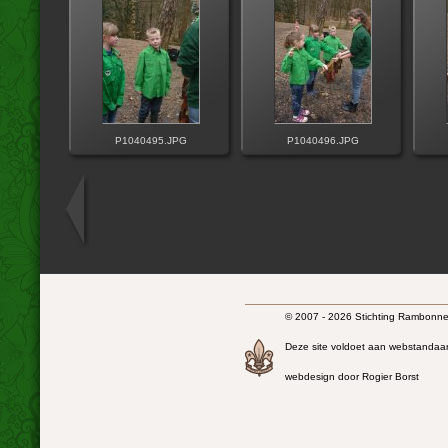
P1040495.JPG
P1040496.JPG
© 2007 - 2026 Stichting Rambonnet
Deze site voldoet aan webstandaa
webdesign door Rogier Borst