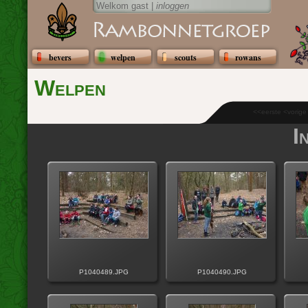
Welkom gast |
inloggen
bevers
welpen
scouts
rowans
Welpen
<<eerste <vorig
I
P1040489.JPG
P1040490.JPG