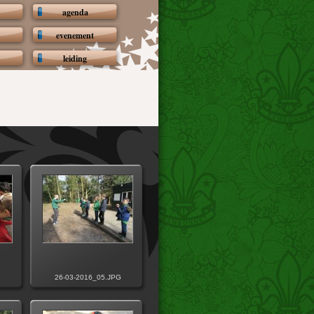
agenda
evenement
leiding
G
26-03-2016_05.JPG