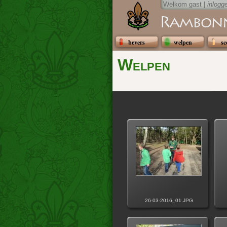
Welkom gast |
inlogg
bevers
welpen
sc
Welpen
26-03-2016_01.JPG