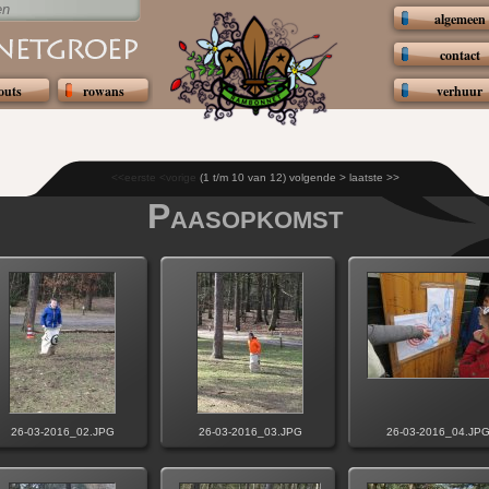
en
algemeen
contact
outs
rowans
verhuur
<<eerste <vorige
(1 t/m 10 van 12)
volgende >
laatste >>
Paasopkomst
26-03-2016_02.JPG
26-03-2016_03.JPG
26-03-2016_04.JP