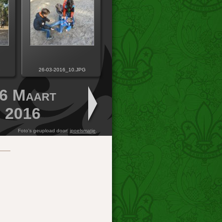
G
26-03-2016_10.JPG
6 Maart
2016
Foto's geupload door:
jpoelsmatje
.