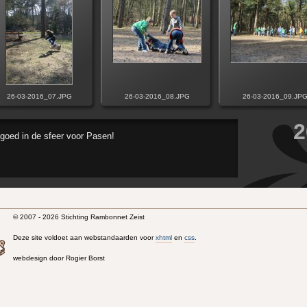
26-03-2016_07.JPG
26-03-2016_08.JPG
26-03-2016_09.JP
2
goed in de sfeer voor Pasen!
© 2007 - 2026 Stichting Rambonnet Zeist
Deze site voldoet aan webstandaarden voor
xhtml
en
css
.
webdesign door Rogier Borst