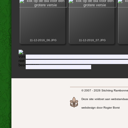
11-12-2016_06.JPG
11-12-2016_07.JPG
Vandaag deden we weer het ladderspel. In deze 'competitie' k
voor talloze binnespelletjes en een enkel buitenspel. Ondank
er gewonnen heeft, was het weer een le
© 2007 - 2026 Stichting Rambonnet
Deze site voldoet aan webstandaa
webdesign door Rogier Borst