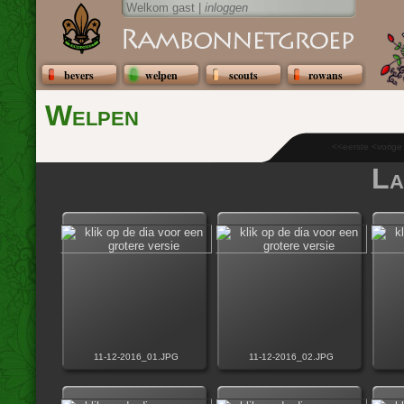
Welkom gast |
inloggen
bevers
welpen
scouts
rowans
Welpen
<<eerste <vorig
La
11-12-2016_01.JPG
11-12-2016_02.JPG