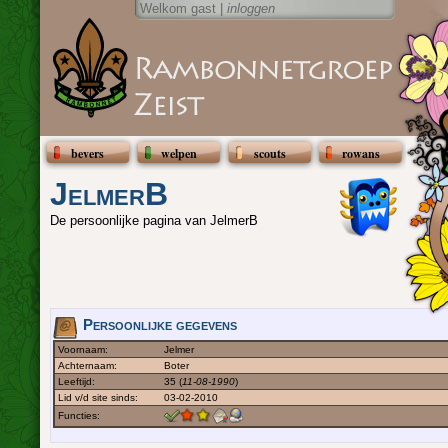
Welkom gast |
inloggen
bevers
welpen
scouts
rowans
JelmerB
De persoonlijke pagina van JelmerB
Persoonlijke gegevens
Voornaam:
Jelmer
Achternaam:
Boter
Leeftijd:
35 (
11-08-1990
)
Lid v/d site sinds:
03-02-2010
Functies: