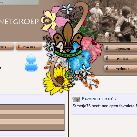
en
outs
rowans
algemeen
contact
5
verhuur
Favoriete foto's
Stroetje75 heeft nog geen favoriete f