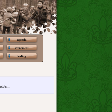
agenda
evenement
leiding
oto's...