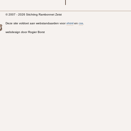
© 2007 - 2026 Stichting Rambonnet Zeist
Deze site voldoet aan webstandaarden voor
xhtml
en
css
.
webdesign door Rogier Borst