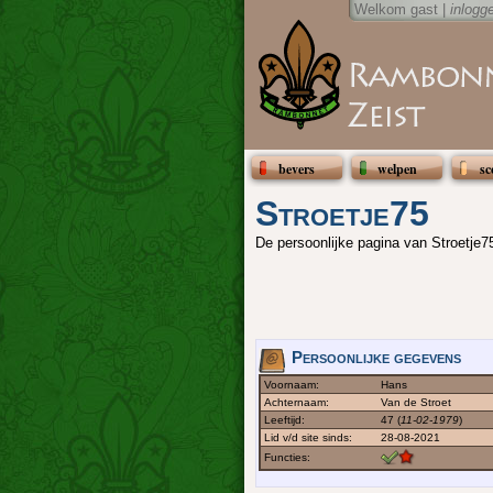
Welkom gast |
inlogg
bevers
welpen
sc
Stroetje75
De persoonlijke pagina van Stroetje7
Persoonlijke gegevens
Voornaam:
Hans
Achternaam:
Van de Stroet
Leeftijd:
47 (
11-02-1979
)
Lid v/d site sinds:
28-08-2021
Functies: