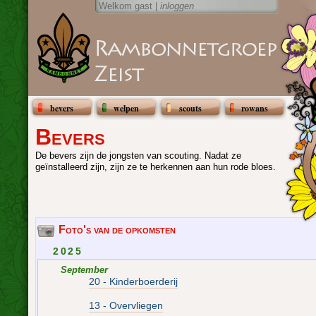
Welkom gast |
inloggen
bevers
welpen
scouts
rowans
Bevers
De bevers zijn de jongsten van scouting. Nadat ze
geïnstalleerd zijn, zijn ze te herkennen aan hun rode bloes.
Foto's van de opkomsten
2025
September
20 - Kinderboerderij
13 - Overvliegen